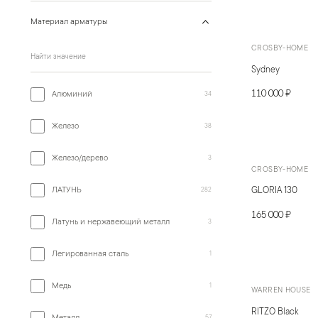
Материал арматуры
CROSBY-HOME
Поиск в группе «
Материал арматуры
»
Sydney
110 000 ₽
Алюминий
34
Железо
38
Железо/дерево
3
CROSBY-HOME
ЛАТУНЬ
GLORIA 130
282
165 000 ₽
Латунь и нержавеющий металл
3
Легированная сталь
1
Медь
1
WARREN HOUSE
RITZO Black
57