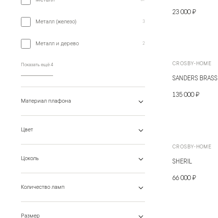
Металл
23 000 ₽
Металл (железо)
3
Металл и дерево
2
CROSBY-HOME
Показать ещё 4
SANDERS BRASS
135 000 ₽
Материал плафона
Цвет
CROSBY-HOME
Цоколь
SHERIL
66 000 ₽
Количество ламп
Размер