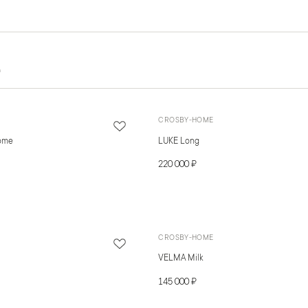
а
CROSBY-HOME
ome
LUKE Long
220 000 ₽
CROSBY-HOME
VELMA Milk
145 000 ₽