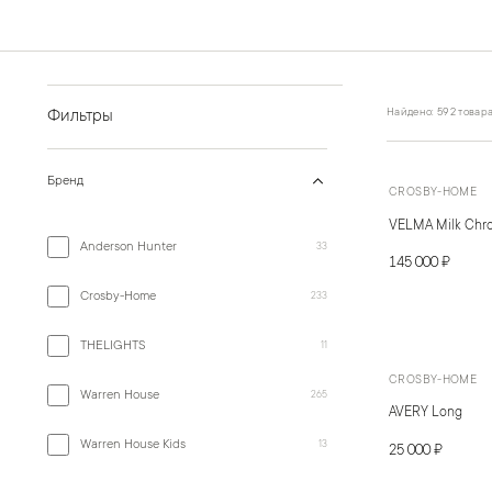
Найдено: 592 товар
Фильтры
Бренд
CROSBY-HOME
VELMA Milk Chr
Anderson Hunter
33
145 000 ₽
Crosby-Home
233
THELIGHTS
11
CROSBY-HOME
Warren House
265
AVERY Long
Warren House Kids
13
25 000 ₽