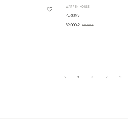
WARREN HOUSE
PERKINS
89 000 ₽
190 000 ₽
1
2
3
…
5
…
9
…
13