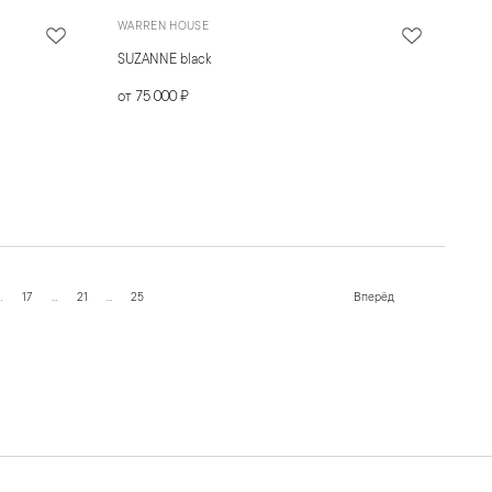
WARREN HOUSE
SUZANNE black
от 75 000 ₽
…
17
…
21
…
25
Вперёд