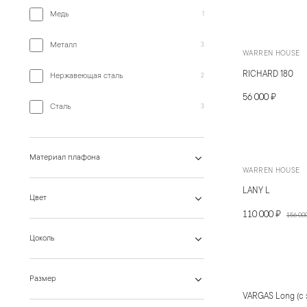
Медь
1
Металл
3
WARREN HOUSE
RICHARD 180
Нержавеющая сталь
2
56 000 ₽
Сталь
3
Материал плафона
WARREN HOUSE
LANY L
Цвет
110 000 ₽
156 00
Цоколь
Размер
VARGAS Long (с 