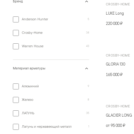
Бренд
CROSBY-HOME
LUKE Long
Anderson Hunter
5
220 000 ₽
Crosby-Home
34
Warren House
43
CROSBY-HOME
GLORIA 130
Материал арматуры
165 000 ₽
Алюминий
9
Железо
8
CROSBY-HOME
ЛАТУНЬ
35
GLACIER LONG
от 95 000 ₽
Латунь и нержавеющий металл
1