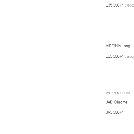
135 000 ₽
175 00
VIRGINIA Long
110 000 ₽
166 00
WARREN HOUSE
JADI Chrome
390 000 ₽