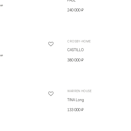
PAUL
0 ₽
240 000 ₽
CROSBY-HOME
CASTILLO
0 ₽
380 000 ₽
WARREN HOUSE
TINA Long
133 000 ₽