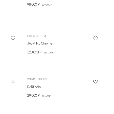
98 000 ₽
139 000 ₽
CROSBY-HOME
JASMINE Chrome
120 000 ₽
215 000 ₽
WARREN HOUSE
DARLANA
29 000 ₽
45 000 ₽