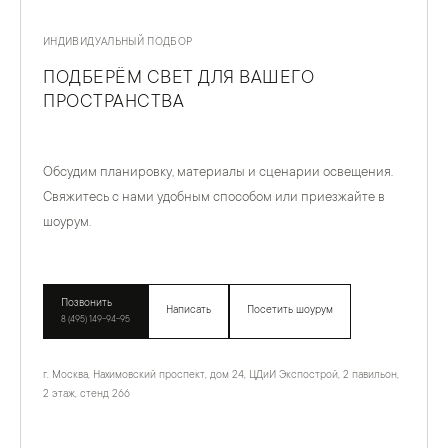
ИНДИВИДУАЛЬНЫЙ ПОДБОР
ПОДБЕРЁМ СВЕТ ДЛЯ ВАШЕГО
ПРОСТРАНСТВА
Обсудим планировку, материалы и сценарии освещения.
Свяжитесь с нами удобным способом или приезжайте в
шоурум.
Позвонить
Написать
Посетить шоурум
8 (495) 149-94-95
г. Москва, Нахимовский проспект, дом 24, ЦДиИ Экспострой, 2 павильон,
2 этаж, стенд 266