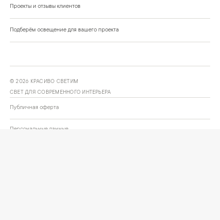
Проекты и отзывы клиентов
Подберём освещение для вашего проекта
©
2026
КРАСИВО СВЕТИМ
СВЕТ ДЛЯ СОВРЕМЕННОГО ИНТЕРЬЕРА
Публичная оферта
Персональные данные
Политика обработки персональных данных
Согласие на обработку персональных данных
Условия оформления заказа
Политика cookies и browser storage