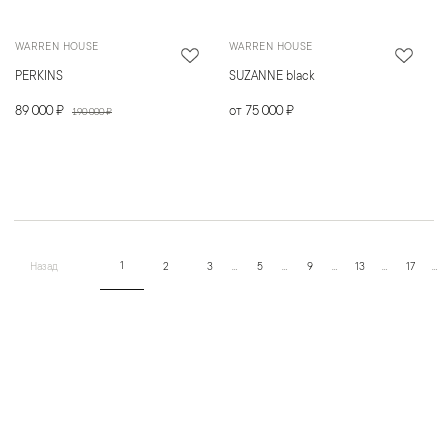
WARREN HOUSE
WARREN HOUSE
PERKINS
SUZANNE black
89 000 ₽
от 75 000 ₽
190 000 ₽
1
Назад
2
3
…
5
…
9
…
13
…
17
…