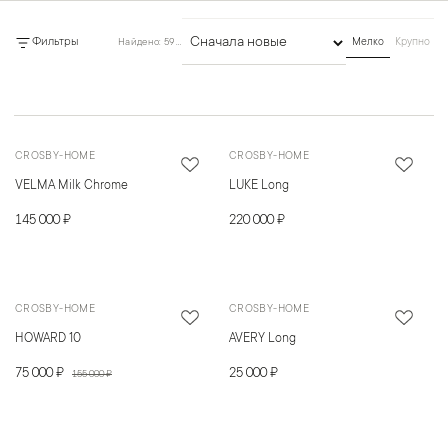
Фильтры
Найдено: 592 товара
Мелко
Крупно
Сортировка
CROSBY-HOME
CROSBY-HOME
VELMA Milk Chrome
LUKE Long
145 000 ₽
220 000 ₽
CROSBY-HOME
CROSBY-HOME
HOWARD 10
AVERY Long
75 000 ₽
25 000 ₽
155 000 ₽