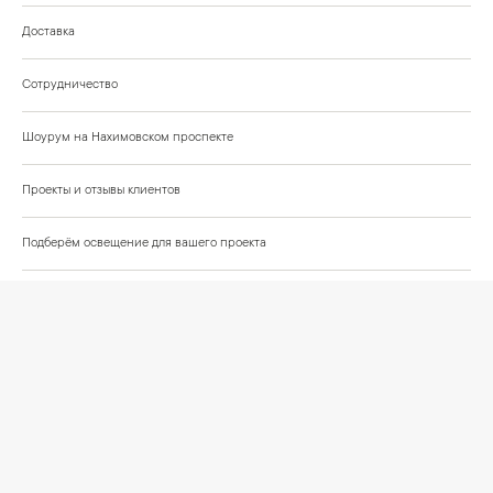
Доставка
Сотрудничество
Шоурум на Нахимовском проспекте
Проекты и отзывы клиентов
Подберём освещение для вашего проекта
©
2026
КРАСИВО СВЕТИМ
СВЕТ ДЛЯ СОВРЕМЕННОГО ИНТЕРЬЕРА
Публичная оферта
Персональные данные