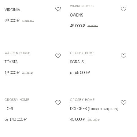
WARREN HOUSE
VIRGINIA
OWENS
99 000 ₽
138 000 ₽
45 000 ₽
75 000 ₽
WARREN HOUSE
CROSBY-HOME
TOKATA
SCRALS
19 000 ₽
от 65 000 ₽
42 000 ₽
CROSBY-HOME
CROSBY-HOME
LORI
DOLORES (Товар с витрины)
от 140 000 ₽
45 000 ₽
240 000 ₽