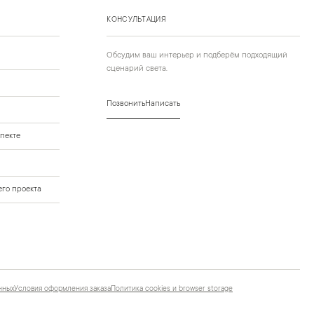
КОНСУЛЬТАЦИЯ
Обсудим ваш интерьер и подберём подходящий
сценарий света.
Позвонить
Написать
пекте
го проекта
нных
Условия оформления заказа
Политика cookies и browser storage