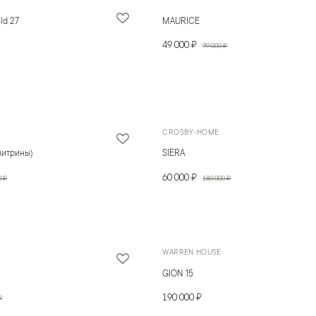
ld 27
MAURICE
49 000 ₽
99 000 ₽
CROSBY-HOME
витрины)
SIERA
60 000 ₽
0 ₽
180 000 ₽
WARREN HOUSE
GION 15
190 000 ₽
₽