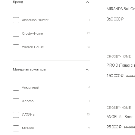
Бренд
MIRANDA Ball Go
360 000 ₽
Anderson Hunter
1
Crosby-Home
22
Warren House
16
CROSBY-HOME
PIRO D (Товар с 
Материал арматуры
150 000 ₽
390 00
Алюминий
4
Железо
1
CROSBY-HOME
ЛАТУНЬ
10
ANGEL 5L Brass
95 000 ₽
144 000 
Металл
9