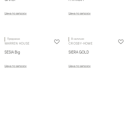
GARCI
PATRICIA
Цена по запросу
Цена по запросу
Предзаказ
В наличии
WARREN HOUSE
CROSBY-HOME
SESIA Big
SIERA GOLD
Цена по запросу
Цена по запросу