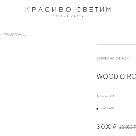
←
→
1
/
4
WOOD CIRCLE
WARREN HOUSE KIDS
WOOD CIRC
Артикул:
0822
В наличии
3 000 ₽
12 000 