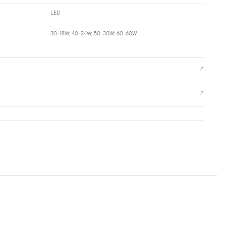
LED
30-18W; 40-24W; 50-30W; 60-60W
↗
↗