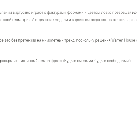
пании виртуозно играют с фактурами, формами и цветом, ловко превращая ид
жной геометрии. А отдельные модели и впрямь выглядят как настоящие арт-о
се это без претензии на мимолетный тренд, поскольку решения Warren House 
 раскрывает истинный смысл фразы «Будьте смелыми, будьте свободными!».