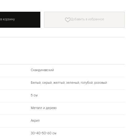
 в корзину
Добавить в избранное
Скандинавский
Белый, серый, желтый, зеленый, голубой, розовый
5 см
Металл и дерево
Акрил
30-40-50-60 см