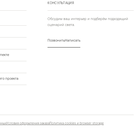
КОНСУЛЬТАЦИЯ
Обсудим ваш интерьер и подберём подходящий
сценарий света.
Позвонить
Написать
пекте
го проекта
нных
Условия оформления заказа
Политика cookies и browser storage