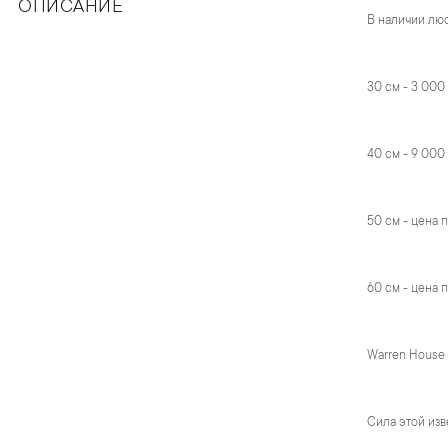
ОПИСАНИЕ
В наличии люс
30 см - 3 000 
40 см - 9 000
50 см - цена п
60 см - цена п
Warren House
Сила этой изв