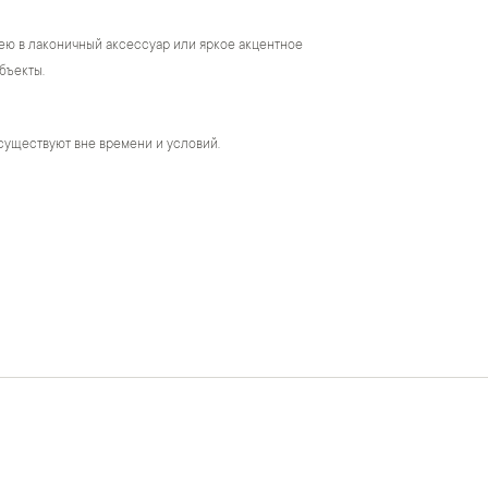
ею в лаконичный аксессуар или яркое акцентное
бъекты.
существуют вне времени и условий.