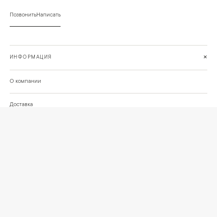
Позвонить
Написать
+
ИНФОРМАЦИЯ
О компании
Доставка
Сотрудничество
Шоурум на Нахимовском проспекте
Проекты и отзывы клиентов
Подберём освещение для вашего проекта