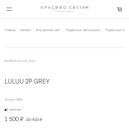
Главная
Каталог
Внутренний свет
Подвесные светильники
Подвесные свети
WARREN HOUSE KIDS
LULUU 2P GREY
Артикул:
3096
В наличии
1 500 ₽
20 400 ₽