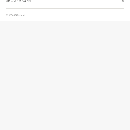
+
ИНФОРМАЦИЯ
О компании
Доставка
Сотрудничество
Шоурум на Нахимовском проспекте
Проекты и отзывы клиентов
Подберём освещение для вашего проекта
©
2026
КРАСИВО СВЕТИМ
СВЕТ ДЛЯ СОВРЕМЕННОГО ИНТЕРЬЕРА