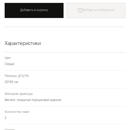
Добавить в корзину
Добавить в избранное
Характеристики
Цвет
Серый
Размеры (Д*Ш*В)
20*50 см
Материал арматуры
Металл, покрытый порошковой краской
Количество ламп
2