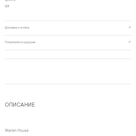
Цоколь
G9
Доставка и оплата
↗
Посмотреть в шоуруме
↗
ОПИСАНИЕ
Warren House