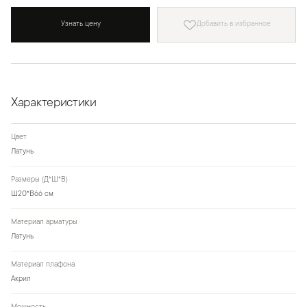
Узнать цену
Добавить в избранное
Характеристики
Цвет
Латунь
Размеры (Д*Ш*В)
Ш20*В66 см
Материал арматуры
Латунь
Материал плафона
Акрил