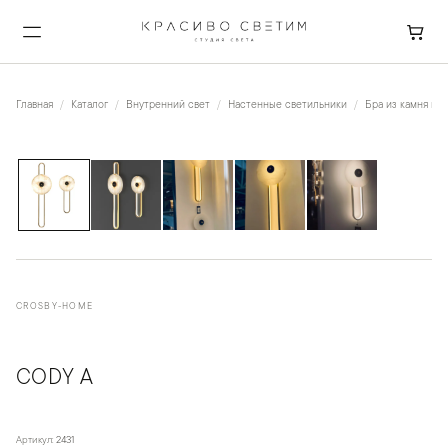
Главная
Каталог
Внутренний свет
Настенные светильники
Бра из камня и к
1
/
5
CROSBY-HOME
CODY A
Артикул:
2431