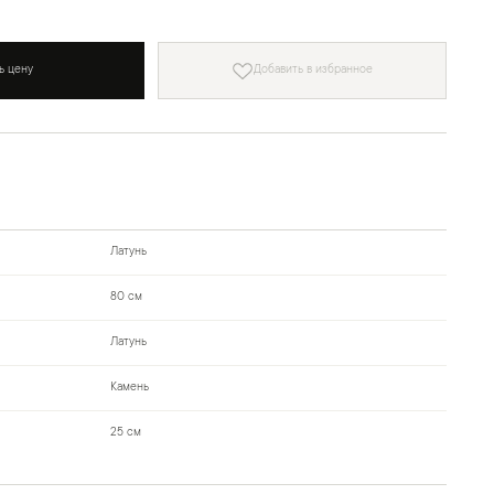
ь цену
Добавить в избранное
Латунь
80 см
Латунь
Камень
25 см