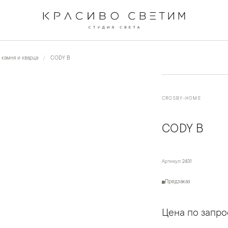
←
→
1
/
4
 камня и кварца
CODY B
CROSBY-HOME
CODY B
Артикул:
2431
Предзаказ
Цена по запро