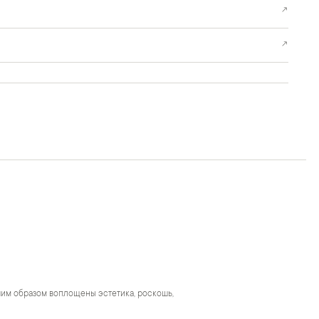
↗
↗
чшим образом воплощены эстетика, роскошь,