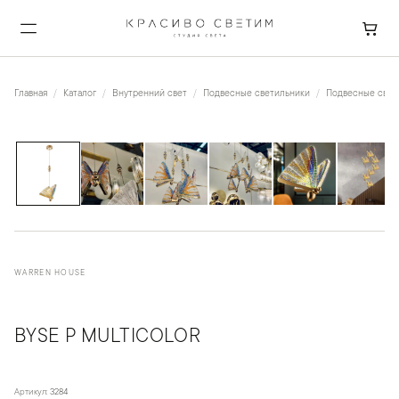
Главная
Каталог
Внутренний свет
Подвесные светильники
Подвесные свети
1
/
11
WARREN HOUSE
BYSE P MULTICOLOR
Артикул:
3284