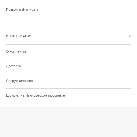
Позвонить
Написать
+
ИНФОРМАЦИЯ
О компании
Доставка
Сотрудничество
Шоурум на Нахимовском проспекте
Проекты и отзывы клиентов
Подберём освещение для вашего проекта