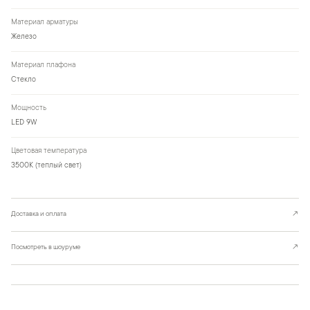
Материал арматуры
Железо
Материал плафона
Стекло
Мощность
LED 9W
Цветовая температура
3500К (теплый свет)
Доставка и оплата
↗
Посмотреть в шоуруме
↗