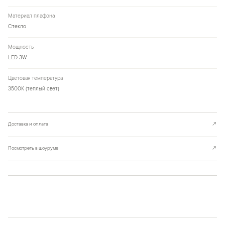
Материал плафона
Стекло
Мощность
LED 3W
Цветовая температура
3500К (теплый свет)
Доставка и оплата
↗
Посмотреть в шоуруме
↗