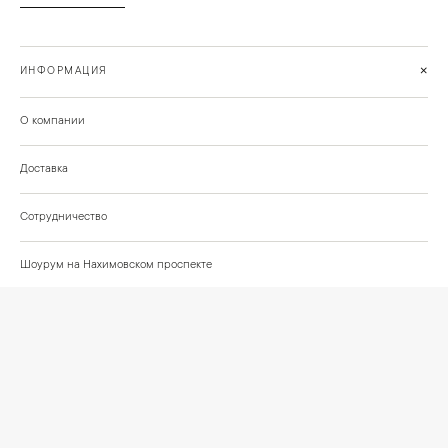
+
ИНФОРМАЦИЯ
О компании
Доставка
Сотрудничество
Шоурум на Нахимовском проспекте
Проекты и отзывы клиентов
Подберём освещение для вашего проекта