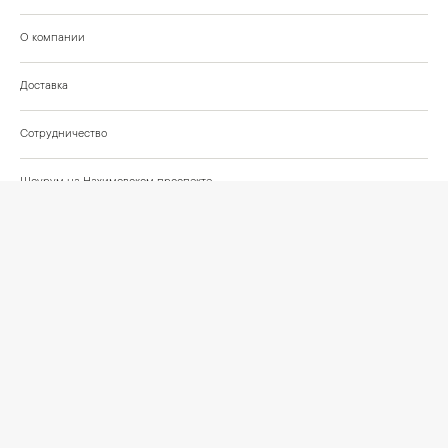
О компании
Доставка
Сотрудничество
Шоурум на Нахимовском проспекте
Проекты и отзывы клиентов
Подберём освещение для вашего проекта
©
2026
КРАСИВО СВЕТИМ
СВЕТ ДЛЯ СОВРЕМЕННОГО ИНТЕРЬЕРА
Публичная оферта