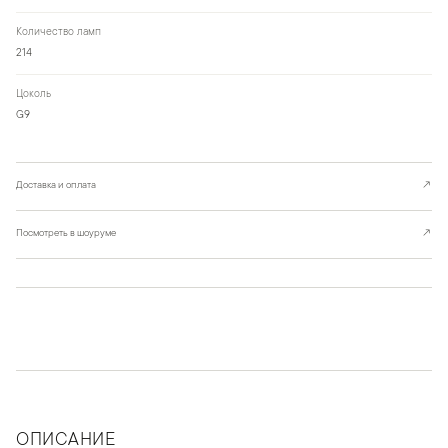
Количество ламп
214
Цоколь
G9
Доставка и оплата
↗
Посмотреть в шоуруме
↗
ОПИСАНИЕ