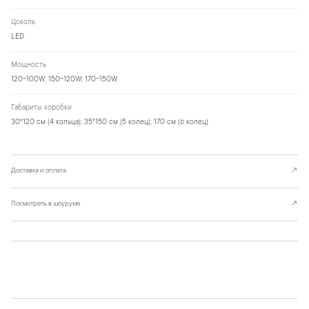
Цоколь
LED
Мощность
120-100W; 150-120W; 170-150W
Габариты коробки
30*120 см (4 кольца); 35*150 см (5 колец); 170 см (6 колец)
Доставка и оплата
↗
Посмотреть в шоуруме
↗