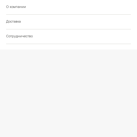
О компании
Доставка
Сотрудничество
Шоурум на Нахимовском проспекте
Проекты и отзывы клиентов
Подберём освещение для вашего проекта
©
2026
КРАСИВО СВЕТИМ
СВЕТ ДЛЯ СОВРЕМЕННОГО ИНТЕРЬЕРА
Публичная оферта