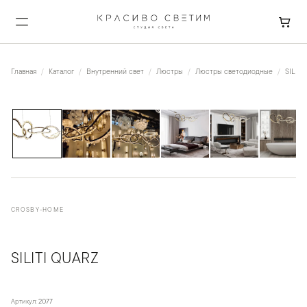
Главная
Каталог
Внутренний свет
Люстры
Люстры светодиодные
SILITI
1
/
8
CROSBY-HOME
SILITI QUARZ
Артикул:
2077