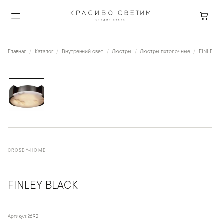
Главная
Каталог
Внутренний свет
Люстры
Люстры потолочные
FINLEY B
1
/
2
CROSBY-HOME
FINLEY BLACK
Артикул:
2692-