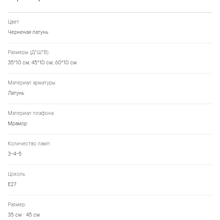
Цвет
Черненая латунь
Размеры (Д*Ш*В)
35*10 см; 45*10 см; 60*10 см
Материал арматуры
Латунь
Материал плафона
Мрамор
Количество ламп
3-4-5
Цоколь
Е27
Размер
35 см · 45 см