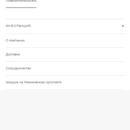
Позвонить
Написать
+
ИНФОРМАЦИЯ
О компании
Доставка
Сотрудничество
Шоурум на Нахимовском проспекте
Проекты и отзывы клиентов
Подберём освещение для вашего проекта