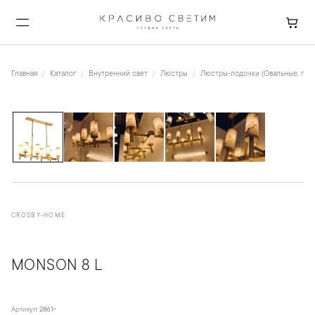
Главная
Каталог
Внутренний свет
Люстры
Люстры-лодочки (Овальные, пря
1
/
5
CROSBY-HOME
MONSON 8 L
Артикул:
2861-