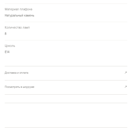
Материал плафона
Натуральный камень
Количество ламп
8
Цоколь
Е14
Доставка и оплата
↗
Посмотреть в шоуруме
↗