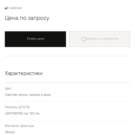
В наличии
Цена по запросу
Узнать цену
Добавить в избранное
Характеристики
Цвет
Светлая латунь, черный и хром
Размеры (Д*Ш*В)
L80*H45+50 см, 120 см
Материал арматуры
Латунь