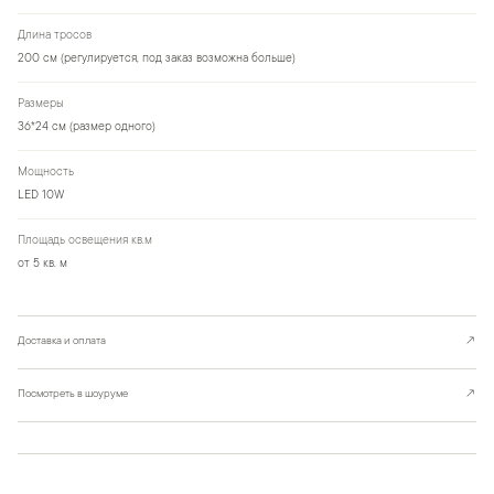
Длина тросов
200 см (регулируется, под заказ возможна больше)
Размеры
36*24 см (размер одного)
Мощность
LED 10W
Площадь освещения кв.м
от 5 кв. м
Доставка и оплата
↗
Посмотреть в шоуруме
↗