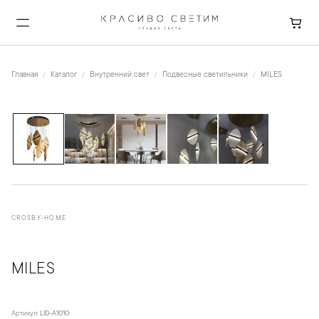
Главная
Каталог
Внутренний свет
Подвесные светильники
MILES
1
/
5
CROSBY-HOME
MILES
Артикул:
LID-A1010