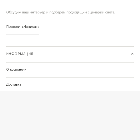
Обсудим ваш интерьер и подберём подходящий сценарий света.
Позвонить
Написать
+
ИНФОРМАЦИЯ
О компании
Доставка
Сотрудничество
Шоурум на Нахимовском проспекте
Проекты и отзывы клиентов