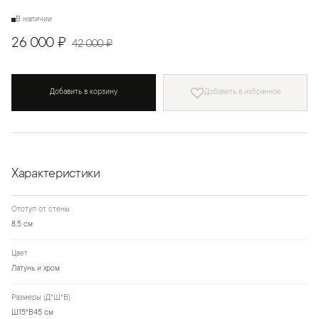
В наличии
26 000 ₽
42 000 ₽
Добавить в корзину
Добавить в избранное
Характеристики
Отступ от стены
8,5 см
Цвет
Латунь и хром
Размеры (Д*Ш*В)
Ш15*В45 см