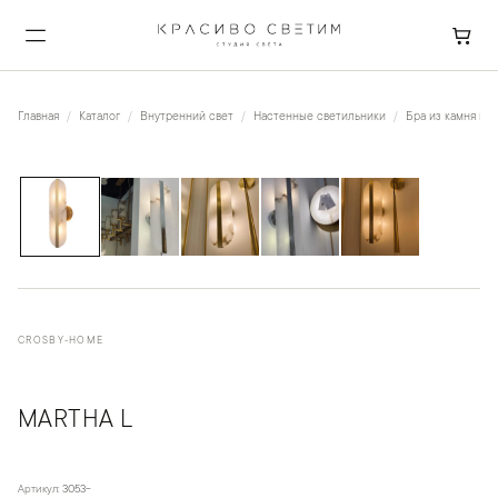
Главная
Каталог
Внутренний свет
Настенные светильники
Бра из камня и к
1
/
5
CROSBY-HOME
MARTHA L
Артикул:
3053-