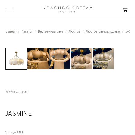
Главная
Каталог
Внутренний свет
Люстры
Люстры светодиодные
JASMI
1
/
5
CROSBY-HOME
JASMINE
Артикул:
3432