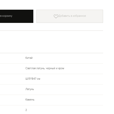
 в корзину
Добавить в избранное
Китай
Светлая латунь, черный и хром
Ш15*В47 см
Латунь
Камень
2