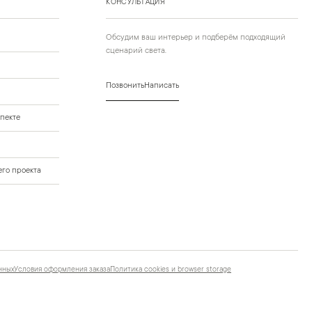
КОНСУЛЬТАЦИЯ
Обсудим ваш интерьер и подберём подходящий
сценарий света.
Позвонить
Написать
пекте
го проекта
нных
Условия оформления заказа
Политика cookies и browser storage