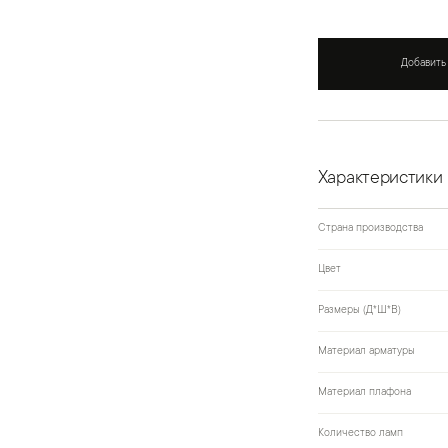
Добавить
Характеристики
Страна производства
Цвет
Размеры (Д*Ш*В)
Материал арматуры
Материал плафона
Количество ламп