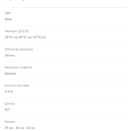
Цвет
Хром
Размеры (Д*Ш*В)
35*10 см; 45*10 см; 60*10 см
Материал арматуры
Латунь
Материал плафона
Мрамор
Количество ламп
3-4-5
Цоколь
Е27
Размер
35 см · 45 см · 60 см