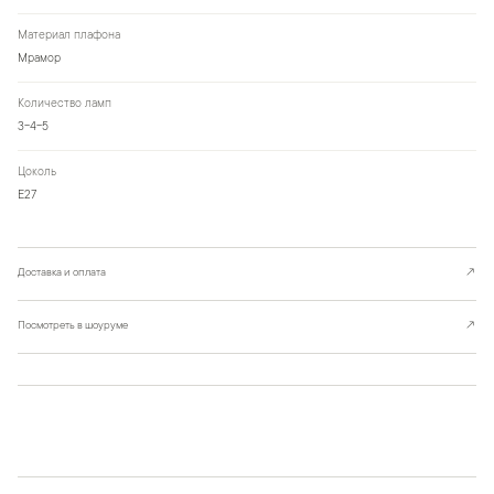
Материал плафона
Мрамор
Количество ламп
3-4-5
Цоколь
Е27
Доставка и оплата
↗
Посмотреть в шоуруме
↗