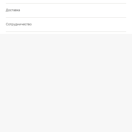
Доставка
Сотрудничество
Шоурум на Нахимовском проспекте
Проекты и отзывы клиентов
Подберём освещение для вашего проекта
©
2026
КРАСИВО СВЕТИМ
СВЕТ ДЛЯ СОВРЕМЕННОГО ИНТЕРЬЕРА
Публичная оферта
Персональные данные