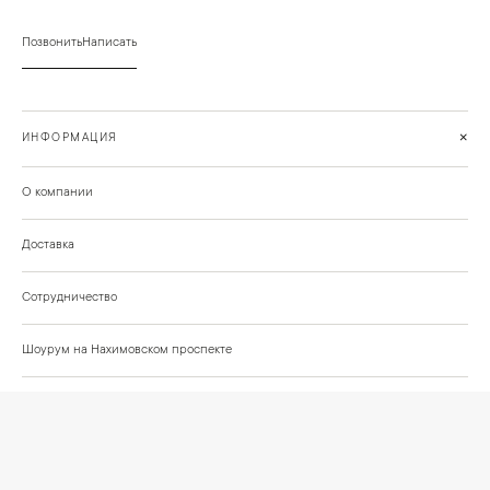
Позвонить
Написать
+
ИНФОРМАЦИЯ
О компании
Доставка
Сотрудничество
Шоурум на Нахимовском проспекте
Проекты и отзывы клиентов
Подберём освещение для вашего проекта