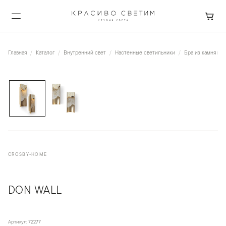
Главная
Каталог
Внутренний свет
Настенные светильники
Бра из камня и к
1
/
2
CROSBY-HOME
DON WALL
Артикул:
72277