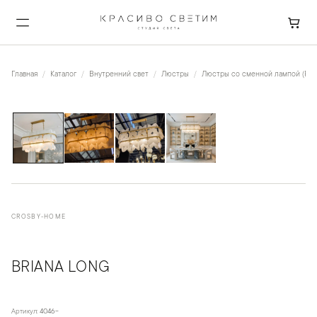
Главная
Каталог
Внутренний свет
Люстры
Люстры со сменной лампой (Рож
1
/
4
CROSBY-HOME
BRIANA LONG
Артикул:
4046-