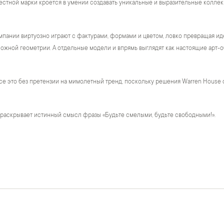
естной марки кроется в умении создавать уникальные и выразительные коллек
пании виртуозно играют с фактурами, формами и цветом, ловко превращая ид
жной геометрии. А отдельные модели и впрямь выглядят как настоящие арт-о
се это без претензии на мимолетный тренд, поскольку решения Warren House 
 раскрывает истинный смысл фразы «Будьте смелыми, будьте свободными!».