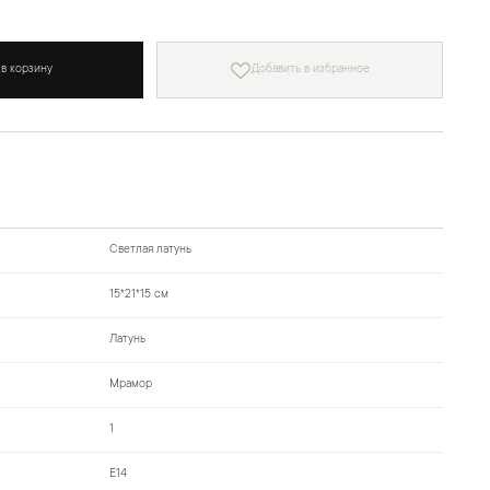
 в корзину
Добавить в избранное
Светлая латунь
15*21*15 см
Латунь
Мрамор
1
Е14