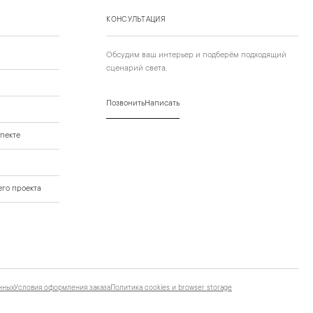
КОНСУЛЬТАЦИЯ
Обсудим ваш интерьер и подберём подходящий
сценарий света.
Позвонить
Написать
пекте
го проекта
нных
Условия оформления заказа
Политика cookies и browser storage