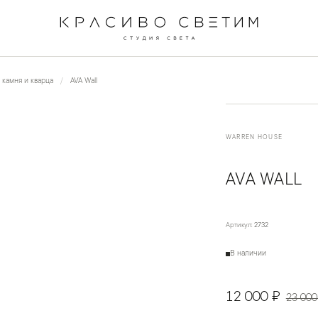
←
→
1
/
3
 камня и кварца
AVA Wall
WARREN HOUSE
AVA WALL
Артикул:
2732
В наличии
12 000 ₽
23 000