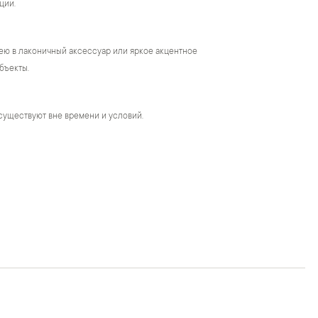
ции.
ею в лаконичный аксессуар или яркое акцентное
бъекты.
существуют вне времени и условий.