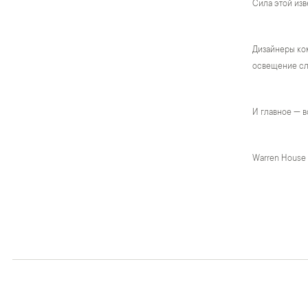
Сила этой изв
Дизайнеры ком
освещение сло
И главное — в
Warren House