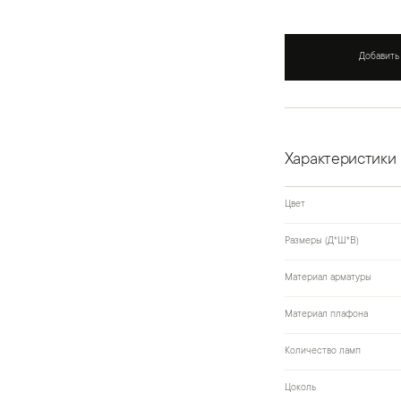
Добавить
Характеристики
Цвет
Размеры (Д*Ш*В)
Материал арматуры
Материал плафона
Количество ламп
Цоколь