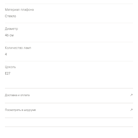
Материал плафона
Стекло
Диаметр
46 см
Количество ламп
4
Цоколь
Е27
Доставка и оплата
↗
Посмотреть в шоуруме
↗