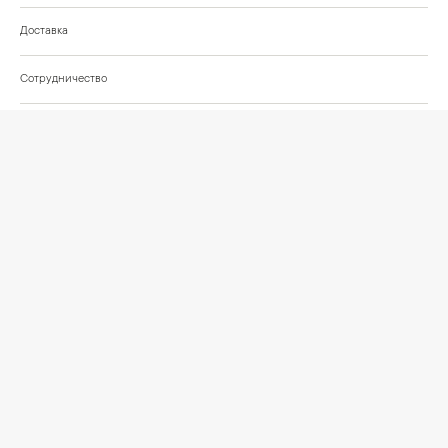
Доставка
Сотрудничество
Шоурум на Нахимовском проспекте
Проекты и отзывы клиентов
Подберём освещение для вашего проекта
©
2026
КРАСИВО СВЕТИМ
СВЕТ ДЛЯ СОВРЕМЕННОГО ИНТЕРЬЕРА
Публичная оферта
Персональные данные