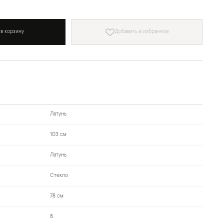
 в корзину
Добавить в избранное
Латунь
103 см
Латунь
Стекло
78 см
8