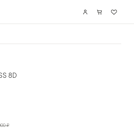
SS 8D
000 ₽