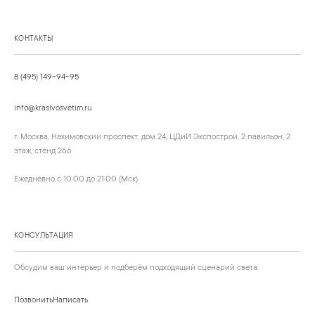
КОНТАКТЫ
8 (495) 149-94-95
info@krasivosvetim.ru
г. Москва, Нахимовский проспект, дом 24, ЦДиИ Экспострой, 2 павильон, 2
этаж, стенд 266
Ежедневно с 10:00 до 21:00 (Мск)
КОНСУЛЬТАЦИЯ
Обсудим ваш интерьер и подберём подходящий сценарий света.
Позвонить
Написать