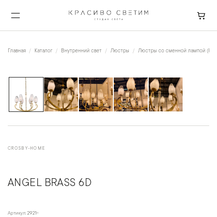
Главная
Каталог
Внутренний свет
Люстры
Люстры со сменной лампой (Рож
1
/
5
CROSBY-HOME
ANGEL BRASS 6D
Артикул:
2921-