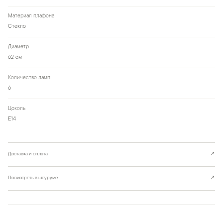
Материал плафона
Стекло
Диаметр
62 см
Количество ламп
6
Цоколь
Е14
Доставка и оплата
↗
Посмотреть в шоуруме
↗