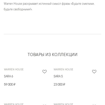
Warren House раскрывает истинный смысл фразы «Будьте смелыми,
будьте свободными!».
ТОВАРЫ ИЗ КОЛЛЕКЦИИ
WARREN HOUSE
WARREN HOUSE
SARA 6
SARA S
59 000 ₽
23 000 ₽
WARREN HOUSE
WARREN HOUSE