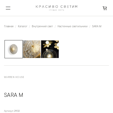
Главная
Каталог
Внутренний свет
Настенные светильники
SARA M
1
/
3
WARREN HOUSE
SARA M
Артикул:
2902