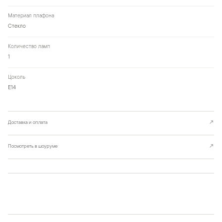
Материал плафона
Стекло
Количество ламп
1
Цоколь
Е14
Доставка и оплата
↗
Посмотреть в шоуруме
↗