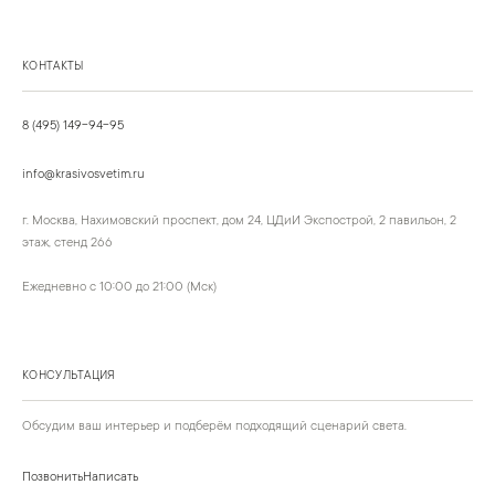
КОНТАКТЫ
8 (495) 149-94-95
info@krasivosvetim.ru
г. Москва, Нахимовский проспект, дом 24, ЦДиИ Экспострой, 2 павильон, 2
этаж, стенд 266
Ежедневно с 10:00 до 21:00 (Мск)
КОНСУЛЬТАЦИЯ
Обсудим ваш интерьер и подберём подходящий сценарий света.
Позвонить
Написать