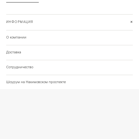
+
ИНФОРМАЦИЯ
О компании
Доставка
Сотрудничество
Шоурум на Нахимовском проспекте
Проекты и отзывы клиентов
Подберём освещение для вашего проекта