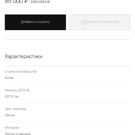
85 000 ₽
155 000 ₽
Добавить в корзину
Добавить в избранное
Характеристики
Страна производства
Китай
Размеры (Д*Ш*В)
60*32 см
Цвет арматуры
Латунь
Материал
Латунь и ракушка