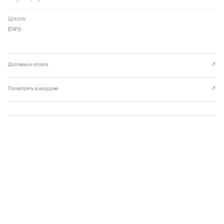
Цоколь
Е14*6
Доставка и оплата
↗
Посмотреть в шоуруме
↗