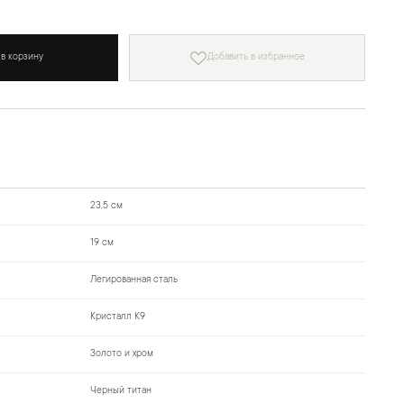
 в корзину
Добавить в избранное
23,5 см
19 см
Легированная сталь
Кристалл К9
Золото и хром
Черный титан