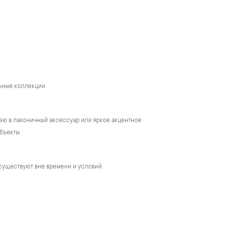
ьные коллекции.
ею в лаконичный аксессуар или яркое акцентное
бъекты.
существуют вне времени и условий.