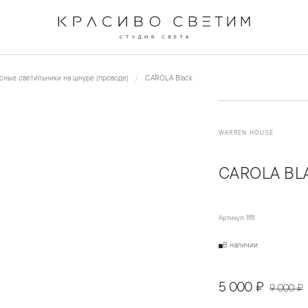
←
→
1
/
2
сные светильники на шнуре (проводе)
CAROLA Black
WARREN HOUSE
CAROLA BL
Артикул:
1111
В наличии
5 000 ₽
9 000 ₽