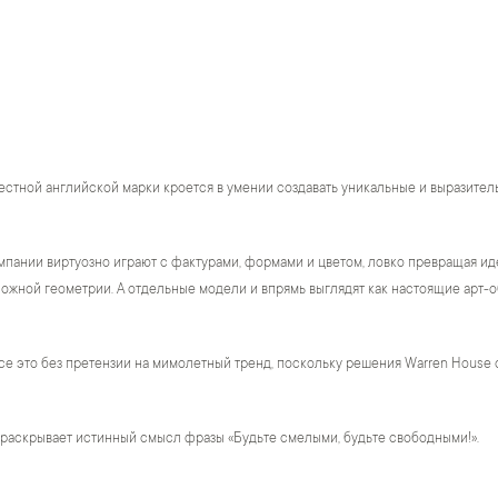
естной английской марки кроется в умении создавать уникальные и выразител
пании виртуозно играют с фактурами, формами и цветом, ловко превращая ид
жной геометрии. А отдельные модели и впрямь выглядят как настоящие арт-о
се это без претензии на мимолетный тренд, поскольку решения Warren House 
 раскрывает истинный смысл фразы «Будьте смелыми, будьте свободными!».