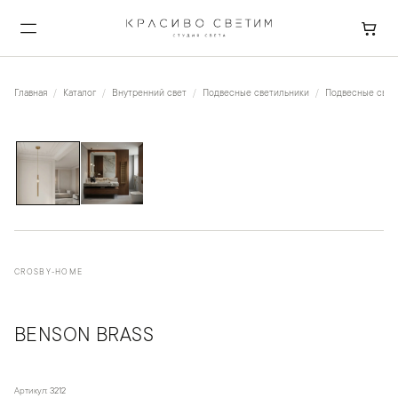
Главная
Каталог
Внутренний свет
Подвесные светильники
Подвесные свети
1
/
2
CROSBY-HOME
BENSON BRASS
Артикул:
3212