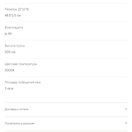
Размеры (Д*Ш*В)
48.5*2.5 см
Влагозащита
ip 44
Высота троса
300 см
Цветовая температура
3000К
Площадь освещения кв.м
3 кв м
Доставка и оплата
↗
Посмотреть в шоуруме
↗