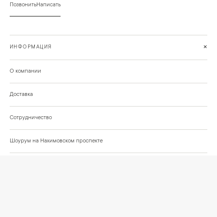
Позвонить
Написать
+
ИНФОРМАЦИЯ
О компании
Доставка
Сотрудничество
Шоурум на Нахимовском проспекте
Проекты и отзывы клиентов
Подберём освещение для вашего проекта