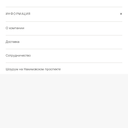
+
ИНФОРМАЦИЯ
О компании
Доставка
Сотрудничество
Шоурум на Нахимовском проспекте
Проекты и отзывы клиентов
Подберём освещение для вашего проекта
©
2026
КРАСИВО СВЕТИМ