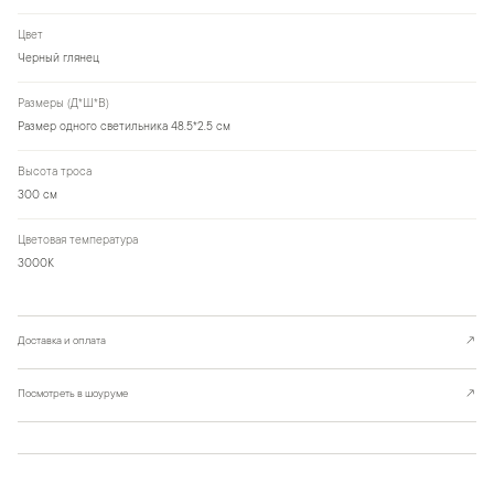
Цвет
Черный глянец
Размеры (Д*Ш*В)
Размер одного светильника 48.5*2.5 см
Высота троса
300 см
Цветовая температура
3000К
Доставка и оплата
↗
Посмотреть в шоуруме
↗