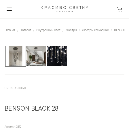
Главная
Каталог
Внутренний свет
Люстры
Люстры каскадные
BENSON B
1
/
3
CROSBY-HOME
BENSON BLACK 28
Артикул:
3212