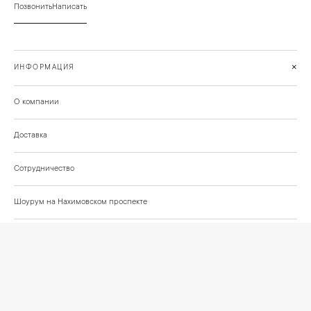
Позвонить
Написать
+
ИНФОРМАЦИЯ
О компании
Доставка
Сотрудничество
Шоурум на Нахимовском проспекте
Проекты и отзывы клиентов
Подберём освещение для вашего проекта