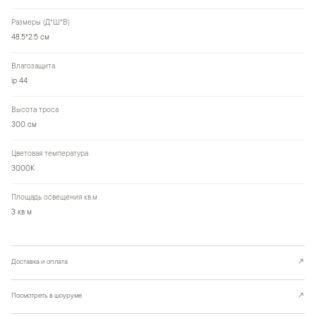
Размеры (Д*Ш*В)
48.5*2.5 см
Влагозащита
ip 44
Высота троса
300 см
Цветовая температура
3000К
Площадь освещения кв.м
3 кв м
Доставка и оплата
↗
Посмотреть в шоуруме
↗