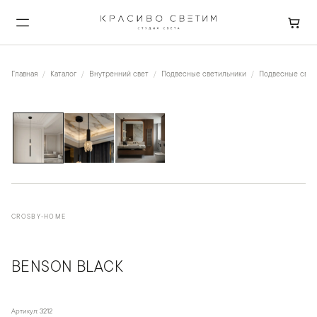
Главная
Каталог
Внутренний свет
Подвесные светильники
Подвесные свети
1
/
3
CROSBY-HOME
BENSON BLACK
Артикул:
3212