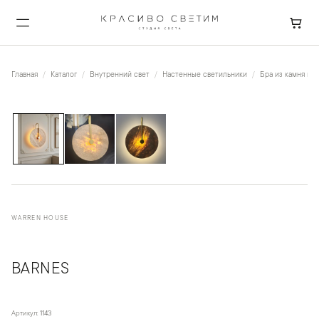
Главная
Каталог
Внутренний свет
Настенные светильники
Бра из камня и к
1
/
3
WARREN HOUSE
BARNES
Артикул:
1143