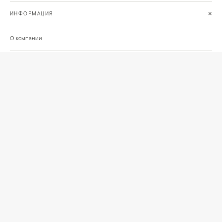
+
ИНФОРМАЦИЯ
О компании
Доставка
Сотрудничество
Шоурум на Нахимовском проспекте
Проекты и отзывы клиентов
Подберём освещение для вашего проекта
©
2026
КРАСИВО СВЕТИМ
СВЕТ ДЛЯ СОВРЕМЕННОГО ИНТЕРЬЕРА