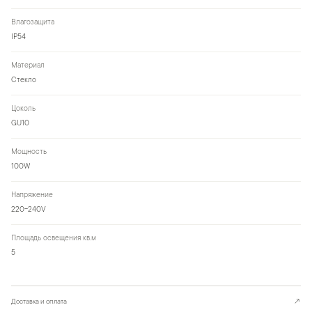
Влагозащита
IP54
Материал
Стекло
Цоколь
GU10
Мощность
100W
Напряжение
220-240V
Площадь освещения кв.м
5
Доставка и оплата
↗