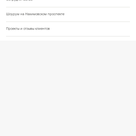
Шоурум на Нахимовском проспекте
Проекты и отзывы клиентов
Подберём освещение для вашего проекта
©
2026
КРАСИВО СВЕТИМ
СВЕТ ДЛЯ СОВРЕМЕННОГО ИНТЕРЬЕРА
Публичная оферта
Персональные данные
Политика обработки персональных данных
Согласие на обработку персональных данных