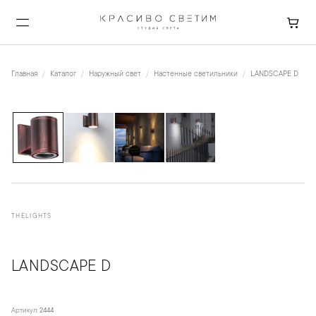
Главная
Каталог
Наружный свет
Настенные светильники
LANDSCAPE D
1
/
4
THELIGHTS
LANDSCAPE D
Артикул:
2444