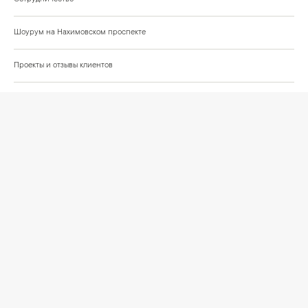
Шоурум на Нахимовском проспекте
Проекты и отзывы клиентов
Подберём освещение для вашего проекта
©
2026
КРАСИВО СВЕТИМ
СВЕТ ДЛЯ СОВРЕМЕННОГО ИНТЕРЬЕРА
Публичная оферта
Персональные данные
Политика обработки персональных данных
Согласие на обработку персональных данных