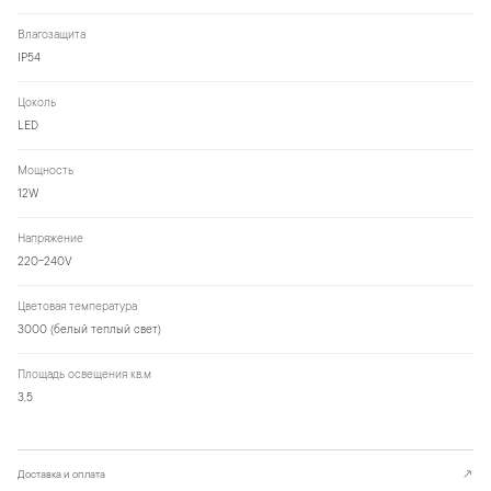
Влагозащита
IP54
Цоколь
LED
Мощность
12W
Напряжение
220-240V
Цветовая температура
3000 (белый теплый свет)
Площадь освещения кв.м
3,5
Доставка и оплата
↗