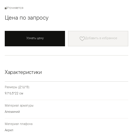
Уточняется
Цена по запросу
Узнать цену
Добавить в избранное
Характеристики
Размеры (Д*Ш*В)
9,1*6,5*22 см
Материал арматуры
Алюминий
Материал плафона
Акрил