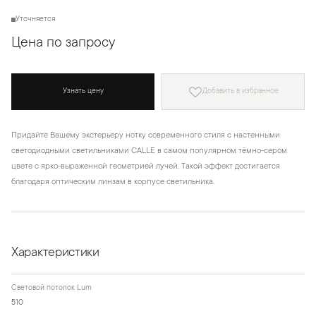
Уточняется
Цена по запросу
Узнать цену
Добавить в избранное
Придайте Вашему экстерьеру нотку современного стиля с настенными
светодиодными светильниками CALLE в самом популярном тёмно-сером
цвете с ярко-выраженной геометрией лучей. Такой эффект достигается
благодаря оптическим линзам в корпусе светильника.
Характеристики
Световой потолок Lum
510