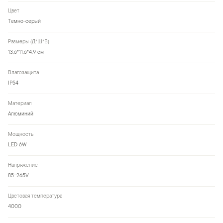
Цвет
Темно-серый
Размеры (Д*Ш*В)
13,6*11,6*4,9 см
Влагозащита
IP54
Материал
Алюминий
Мощность
LED 6W
Напряжение
85-265V
Цветовая температура
4000