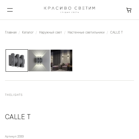
Главная
Каталог
Наружный свет
Настенные светильники
CALLE T
1
/
3
THELIGHTS
CALLE T
Артикул:
2333