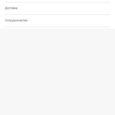
Доставка
Сотрудничество
Шоурум на Нахимовском проспекте
Проекты и отзывы клиентов
Подберём освещение для вашего проекта
©
2026
КРАСИВО СВЕТИМ
СВЕТ ДЛЯ СОВРЕМЕННОГО ИНТЕРЬЕРА
Публичная оферта
Персональные данные