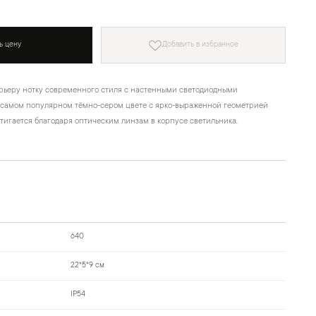
ь цену
Добавить в избранное
рьеру нотку современного стиля с настенными светодиодными
 самом популярном тёмно-сером цвете с ярко-выраженной геометрией
стигается благодаря оптическим линзам в корпусе светильника.
640
22*5*9 см
IP54