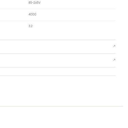
85-265V
4000
3,2
↗
↗