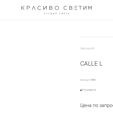
←
→
1
/
4
THELIGHTS
CALLE L
Артикул:
9855
Уточняется
Цена по запро