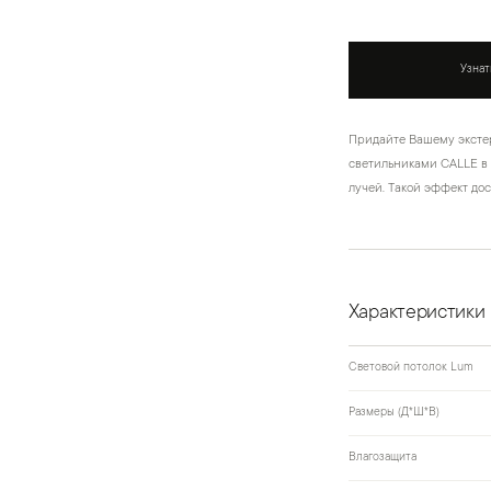
Узнат
Придайте Вашему эксте
светильниками CALLE в
лучей. Такой эффект до
Характеристики
Световой потолок Lum
Размеры (Д*Ш*В)
Влагозащита