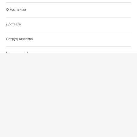
О компании
Доставка
Сотрудничество
Шоурум на Нахимовском проспекте
Проекты и отзывы клиентов
Подберём освещение для вашего проекта
©
2026
КРАСИВО СВЕТИМ
СВЕТ ДЛЯ СОВРЕМЕННОГО ИНТЕРЬЕРА
Публичная оферта