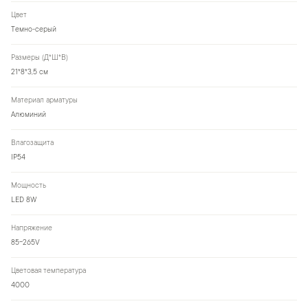
Цвет
Темно-серый
Размеры (Д*Ш*В)
21*8*3,5 см
Материал арматуры
Алюминий
Влагозащита
IP54
Мощность
LED 8W
Напряжение
85-265V
Цветовая температура
4000