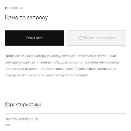
Уточняется
Цена по запросу
Узнать цену
Добавить в избранное
Придайте Вашему экстерьеру нотку современного стиля с настенными
светодиодными светильниками CALLE в самом популярном тёмно-сером
цвете с ярко-выраженной геометрией лучей. Такой эффект достигается
благодаря оптическим линзам в корпусе светильника.
Характеристики
Световой потолок Lum
680