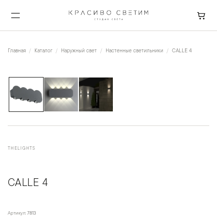
Главная
Каталог
Наружный свет
Настенные светильники
CALLE 4
1
/
3
THELIGHTS
CALLE 4
Артикул:
7813