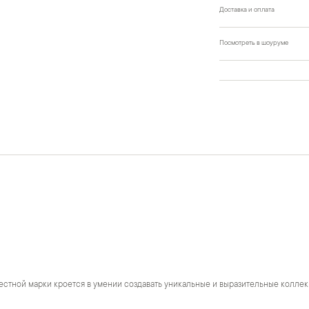
Доставка и оплата
Посмотреть в шоуруме
естной марки кроется в умении создавать уникальные и выразительные коллек