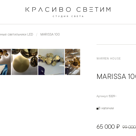
←
→
1
/
9
нные светильники LED
MARISSA 100
WARREN HOUSE
MARISSA 10
Артикул:
5329-
В наличии
65 000 ₽
99 000