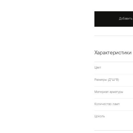
Добавить
Характеристики
Цвет
Размеры (Д*Ш*В)
Материал арматуры
Количество ламп
Цоколь