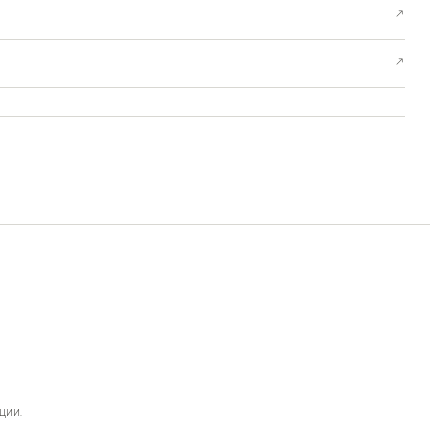
↗
↗
ции.