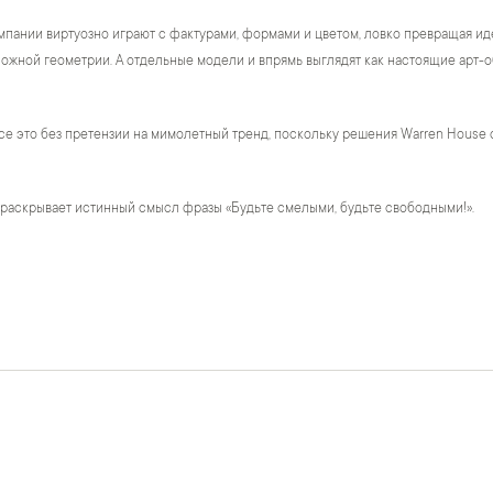
пании виртуозно играют с фактурами, формами и цветом, ловко превращая ид
жной геометрии. А отдельные модели и впрямь выглядят как настоящие арт-о
се это без претензии на мимолетный тренд, поскольку решения Warren House 
 раскрывает истинный смысл фразы «Будьте смелыми, будьте свободными!».