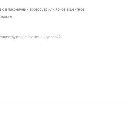
ею в лаконичный аксессуар или яркое акцентное
бъекты.
существуют вне времени и условий.