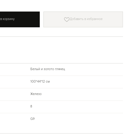
 в корзину
Добавить в избранное
Белый и золото глянец
100*44*12 см
Железо
8
G9