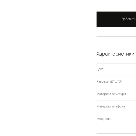
Добавить
Характеристики
Цвет
Размеры (Д*Ш*В)
Материал арматуры
Материал плафона
Мощность