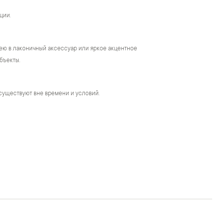
ции.
ею в лаконичный аксессуар или яркое акцентное
бъекты.
существуют вне времени и условий.