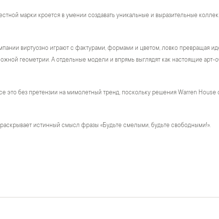
естной марки кроется в умении создавать уникальные и выразительные коллек
пании виртуозно играют с фактурами, формами и цветом, ловко превращая ид
жной геометрии. А отдельные модели и впрямь выглядят как настоящие арт-о
се это без претензии на мимолетный тренд, поскольку решения Warren House 
 раскрывает истинный смысл фразы «Будьте смелыми, будьте свободными!».