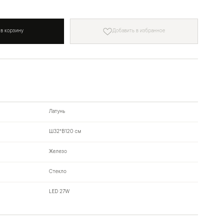
 в корзину
Добавить в избранное
Латунь
Ш32*В120 см
Железо
Стекло
LED 27W