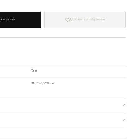
 в корзину
Добавить в избранное
12 л
38,5*26,5*18 см
↗
↗