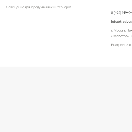
Освещение для продуманных интерьеров.
8 (495) 149-9
info@krasivos
г. Москва, Н
Экспострой, 2
Ежедневно с 
©
2026
КРАСИВО СВЕТИМ
Публичная оферта
Персональные
СВЕТ ДЛЯ СОВРЕМЕННОГО ИНТЕРЬЕРА