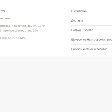
4-95
О компании
vetim.ru
Доставка
ахимовский проспект, дом 24, ЦДиИ
Сотрудничество
 павильон, 2 этаж, стенд 266
10:00 до 21:00 (Мск)
Шоурум на Нахимовском прос
Проекты и отзывы клиентов
Подберём освещение для ваше
 данные
Политика обработки персональных данных
Согласие на обработку персональных да