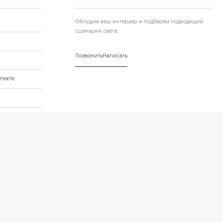
Обсудим ваш интерьер и подберём подходящий
сценарий света.
Позвонить
Написать
пекте
го проекта
нных
Условия оформления заказа
Политика cookies и browser storage