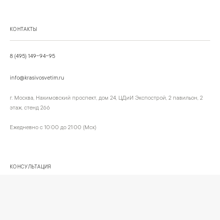
КОНТАКТЫ
8 (495) 149-94-95
info@krasivosvetim.ru
г. Москва, Нахимовский проспект, дом 24, ЦДиИ Экспострой, 2 павильон, 2
этаж, стенд 266
Ежедневно с 10:00 до 21:00 (Мск)
КОНСУЛЬТАЦИЯ
Обсудим ваш интерьер и подберём подходящий сценарий света.
Позвонить
Написать