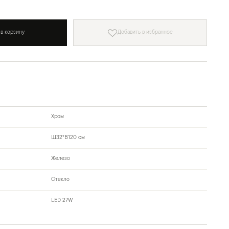
 в корзину
Добавить в избранное
Хром
Ш32*В120 см
Железо
Стекло
LED 27W