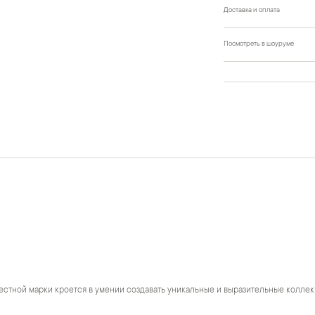
Доставка и оплата
Посмотреть в шоуруме
естной марки кроется в умении создавать уникальные и выразительные коллек