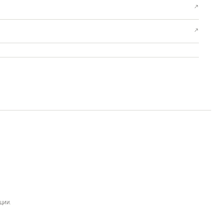
↗
↗
ции.