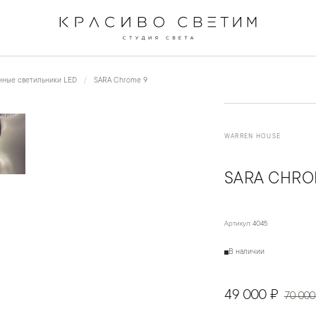
←
→
1
/
5
нные светильники LED
SARA Chrome 9
WARREN HOUSE
SARA CHRO
Артикул:
4045
В наличии
49 000 ₽
70 000