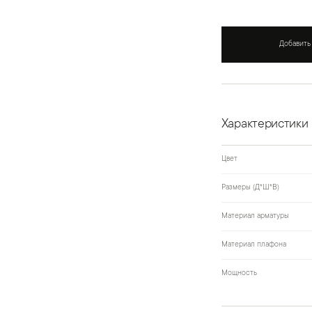
Добавить
Характеристики
Цвет
Размеры (Д*Ш*В)
Материал арматуры
Материал плафона
Мощность