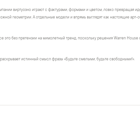
пании виртуозно играют с фактурами, формами и цветом, ловко превращая ид
жной геометрии. А отдельные модели и впрямь выглядят как настоящие арт-о
се это без претензии на мимолетный тренд, поскольку решения Warren House 
 раскрывает истинный смысл фразы «Будьте смелыми, будьте свободными!».