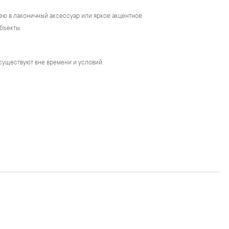
ею в лаконичный аксессуар или яркое акцентное
бъекты.
существуют вне времени и условий.