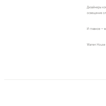
Дизайнеры ком
освещение сло
И главное — в
Warren House